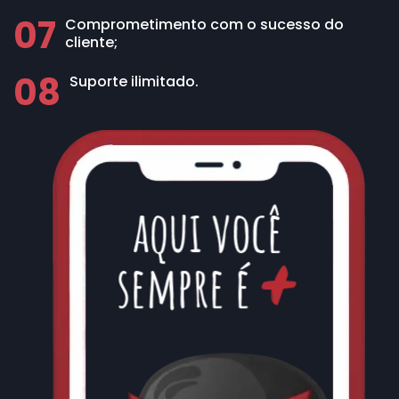
07
Comprometimento com o sucesso do
cliente;
08
Suporte ilimitado.