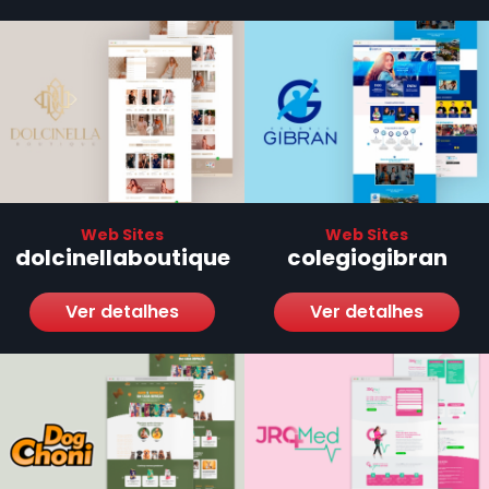
Web Sites
Web Sites
dolcinellaboutique
colegiogibran
Ver detalhes
Ver detalhes