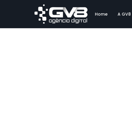
Home
A GV8