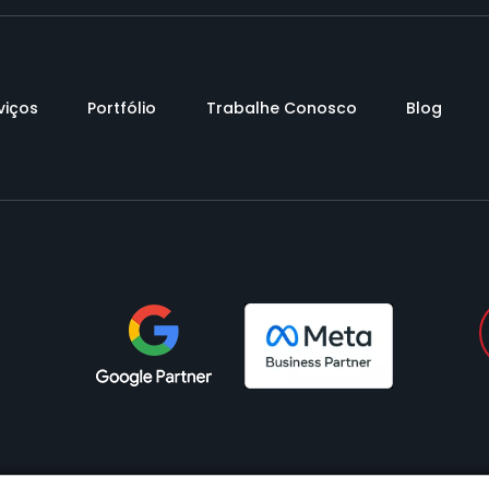
viços
Portfólio
Trabalhe Conosco
Blog
ube
iktok