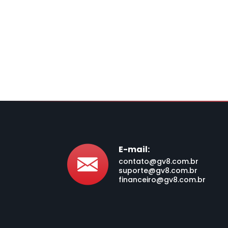
E-mail:
contato@gv8.com.br
suporte@gv8.com.br
financeiro@gv8.com.br