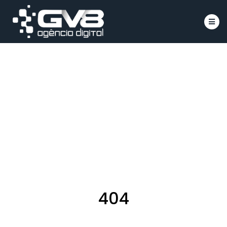
Íco
404