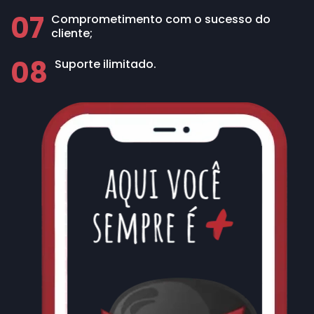
07
Comprometimento com o sucesso do
cliente;
08
Suporte ilimitado.