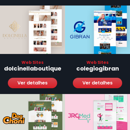
Web Sites
Web Sites
dolcinellaboutique
colegiogibran
Ver detalhes
Ver detalhes