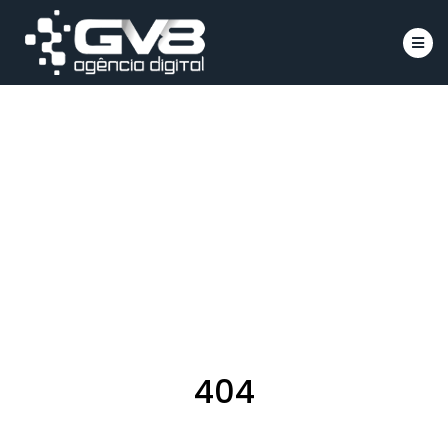
Íco
404